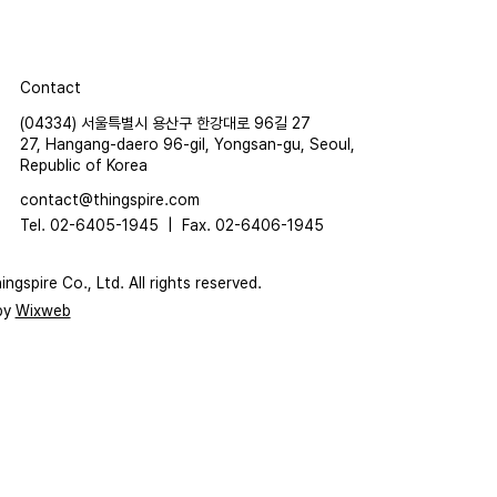
Contact
(04334) 서울특별시 용산구 한강대로 96길 27
27, Hangang-daero 96-gil, Yongsan-gu, Seoul,
Republic of Korea
contact@thingspire.com
Tel. 02-6405-1945 |
Fax. 02-6406-1945
ngspire Co., Ltd. All rights reserved.
by
Wixweb