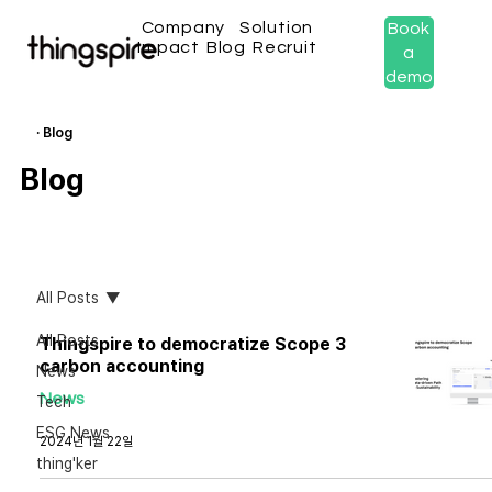
Company
Solution
Book
Impact
Blog
Recruit
a
demo
· Blog
Blog
All Posts
All Posts
Thingspire to democratize Scope 3
carbon accounting
News
News
Tech
ESG News
2024년 1월 22일
thing'ker