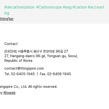
#decarbonization
#Carbonscope
#esg
#carbon
#account
ing
thing'ker
Contact
(04334) 서울특별시 용산구 한강대로 96길 27
27, Hangang-daero 96-gil, Yongsan-gu, Seoul,
Republic of Korea
contact@thingspire.com
Tel. 02-6405-1945 |
Fax. 02-6406-1945
ngspire Co., Ltd. All rights reserved.
by
Wixweb